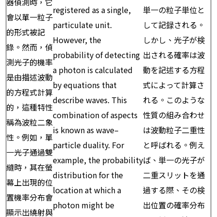
器偵測時，它
registered as a single,
単一の粒子単位と
會以單一粒子
particulate unit.
して記録される。
的形式被記
However, the
しかし、光子が検
錄。然而，偵
probability of detecting
出される確率は波
測光子的機率
a photon is calculated
動を記述する方程
是由描述波動
by equations that
式によって計算さ
的方程式計算
describe waves. This
れる。このような
的，這種特性
combination of aspects
性質の組み合わせ
稱為波粒二象
is known as wave–
は波動粒子二重性
性。例如，單
particle duality. For
と呼ばれる。例え
一光子通過雙
example, the probability
ば、単一の光子が
縫時，其在螢
distribution for the
二重スリットを通
幕上出現的位
location at which a
過する際、その検
置機率分布會
photon might be
出位置の確率分布
顯示出繞射與