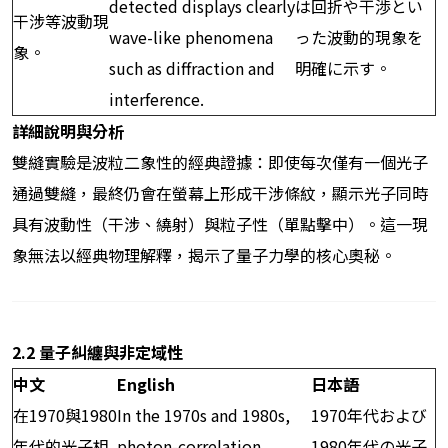
detected displays clearly
は回折や干渉とい
干涉等波動現
wave-like phenomena
った波動的現象を
象。
such as diffraction and
明確に示す。
interference.
詳細說明與分析
雙縫實驗是波粒二象性的經典證據：即使每次僅有一個光子
通過雙縫，最終仍會在螢幕上形成干涉條紋，顯示光子同時
具有波動性（干涉、繞射）與粒子性（單點擊中）。這一現
象無法以經典物理解釋，揭示了量子力學的核心奧秘。
2.2
量子糾纏與非定域性
中文
English
日本語
在1970與1980
In the 1970s and 1980s,
1970年代および
年代的光子相
photon-correlation
1980年代の光子