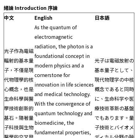
緒論 Introduction 序論
中文
English
日本語
As the quantum of
electromagnetic
radiation, the photon is a
光子作為電磁
foundational concept in
輻射的基本量
光子は電磁放射の
modern physics and a
子，不僅是現
基本量子として、
cornerstone for
代物理學的核
現代物理学の中核
innovation in life sciences
心概念，也是
概念であると同時
and medical technology.
生命科學與醫
に、生命科学や医
With the convergence of
學技術創新的
療技術革新の基盤
quantum technology and
基石。隨著量
でもあります。量
biomedicine, the
子科技與生物
子技術とバイオメ
fundamental properties,
醫學的交叉發
ディカル分野の融