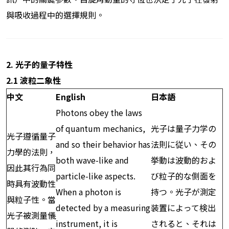
與吸收過程中的選擇規則。
2.
光子的量子特性
2.1
波粒二象性
中文
English
日本語
Photons obey the laws
of quantum mechanics,
光子は量子力学の
光子遵循量子
and so their behavior has
法則に従い、その
力學的法則，
both wave-like and
挙動は波動的およ
因此其行為同
particle-like aspects.
び粒子的な側面を
時具有波動性
When a photon is
持つ。光子が測定
與粒子性。當
detected by a measuring
装置によって検出
光子被測量儀
instrument, it is
されると、それは