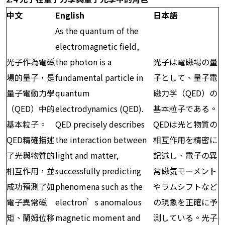
中文
English
日本語
As the quantum of the
electromagnetic field,
光子作為電磁
the photon is a
光子は電磁場の量
場的量子，是
fundamental particle in
子として、量子電
量子電動力學
quantum
磁力学（QED）の
（QED）中的
electrodynamics (QED).
基本粒子である。
基本粒子。
QED precisely describes
QEDは光と物質の
QED精確描述
the interaction between
相互作用を精密に
了光與物質的
light and matter,
記述し、電子の異
相互作用，並
successfully predicting
常磁気モーメント
成功預測了如
phenomena such as the
やラムシフトなど
電子異常磁
electron’s anomalous
の現象を正確に予
矩、蘭姆位移
magnetic moment and
測している。光子