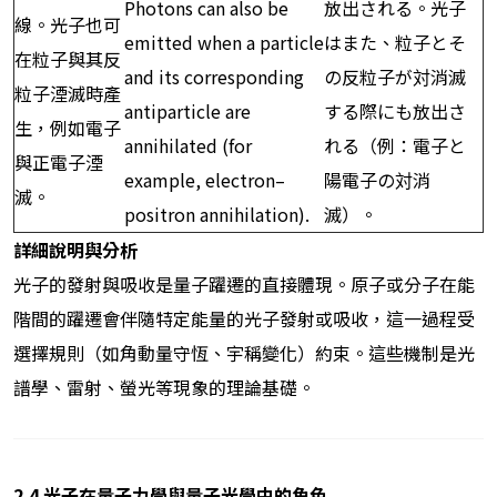
Photons can also be
放出される。光子
線。光子也可
emitted when a particle
はまた、粒子とそ
在粒子與其反
and its corresponding
の反粒子が対消滅
粒子湮滅時產
antiparticle are
する際にも放出さ
生，例如電子
annihilated (for
れる（例：電子と
與正電子湮
example, electron–
陽電子の対消
滅。
positron annihilation).
滅）。
詳細說明與分析
光子的發射與吸收是量子躍遷的直接體現。原子或分子在能
階間的躍遷會伴隨特定能量的光子發射或吸收，這一過程受
選擇規則（如角動量守恆、宇稱變化）約束。這些機制是光
譜學、雷射、螢光等現象的理論基礎。
2.4
光子在量子力學與量子光學中的角色