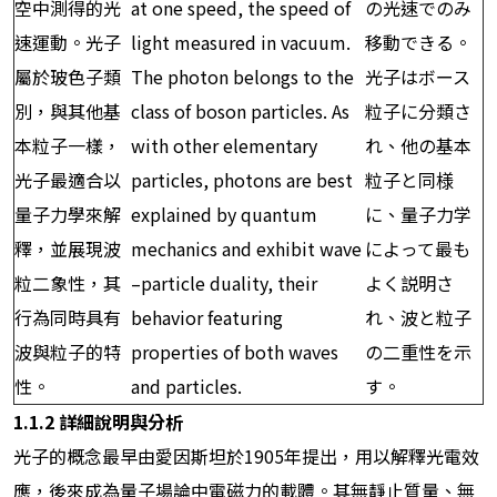
空中測得的光
at one speed, the speed of
の光速でのみ
速運動。光子
light measured in vacuum.
移動できる。
屬於玻色子類
The photon belongs to the
光子はボース
別，與其他基
class of boson particles. As
粒子に分類さ
本粒子一樣，
with other elementary
れ、他の基本
光子最適合以
particles, photons are best
粒子と同様
量子力學來解
explained by quantum
に、量子力学
釋，並展現波
mechanics and exhibit wave
によって最も
粒二象性，其
–particle duality, their
よく説明さ
行為同時具有
behavior featuring
れ、波と粒子
波與粒子的特
properties of both waves
の二重性を示
性。
and particles.
す。
1.1.2
詳細說明與分析
光子的概念最早由愛因斯坦於1905年提出，用以解釋光電效
應，後來成為量子場論中電磁力的載體。其無靜止質量、無