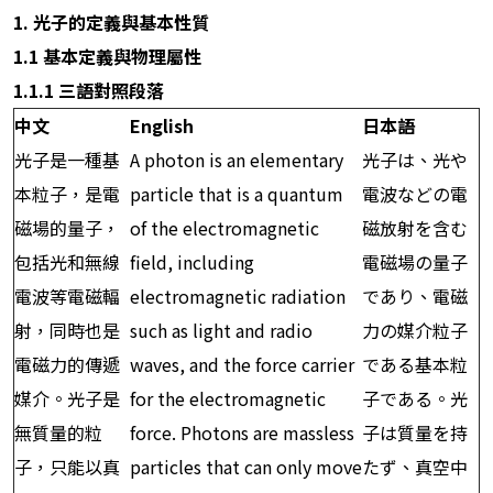
1.
光子的定義與基本性質
1.1
基本定義與物理屬性
1.1.1
三語對照段落
中文
English
日本語
光子是一種基
A photon is an elementary
光子は、光や
本粒子，是電
particle that is a quantum
電波などの電
磁場的量子，
of the electromagnetic
磁放射を含む
包括光和無線
field, including
電磁場の量子
電波等電磁輻
electromagnetic radiation
であり、電磁
射，同時也是
such as light and radio
力の媒介粒子
電磁力的傳遞
waves, and the force carrier
である基本粒
媒介。光子是
for the electromagnetic
子である。光
無質量的粒
force. Photons are massless
子は質量を持
子，只能以真
particles that can only move
たず、真空中