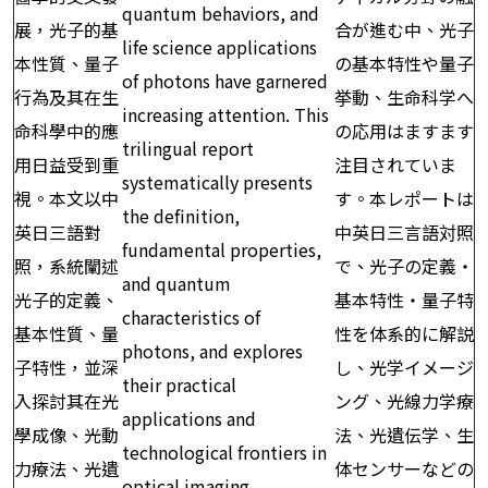
quantum behaviors, and
展，光子的基
合が進む中、光子
life science applications
本性質、量子
の基本特性や量子
of photons have garnered
行為及其在生
挙動、生命科学へ
increasing attention. This
命科學中的應
の応用はますます
trilingual report
用日益受到重
注目されていま
systematically presents
視。本文以中
す。本レポートは
the definition,
英日三語對
中英日三言語対照
fundamental properties,
照，系統闡述
で、光子の定義・
and quantum
光子的定義、
基本特性・量子特
characteristics of
基本性質、量
性を体系的に解説
photons, and explores
子特性，並深
し、光学イメージ
their practical
入探討其在光
ング、光線力学療
applications and
學成像、光動
法、光遺伝学、生
technological frontiers in
力療法、光遺
体センサーなどの
optical imaging,