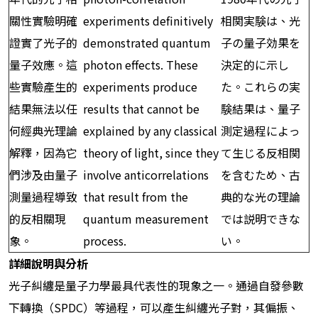
關性實驗明確
experiments definitively
相関実験は、光
證實了光子的
demonstrated quantum
子の量子効果を
量子效應。這
photon effects. These
決定的に示し
些實驗產生的
experiments produce
た。これらの実
結果無法以任
results that cannot be
験結果は、量子
何經典光理論
explained by any classical
測定過程によっ
解釋，因為它
theory of light, since they
て生じる反相関
們涉及由量子
involve anticorrelations
を含むため、古
測量過程導致
that result from the
典的な光の理論
的反相關現
quantum measurement
では説明できな
象。
process.
い。
詳細說明與分析
光子糾纏是量子力學最具代表性的現象之一。通過自發參數
下轉換（SPDC）等過程，可以產生糾纏光子對，其偏振、