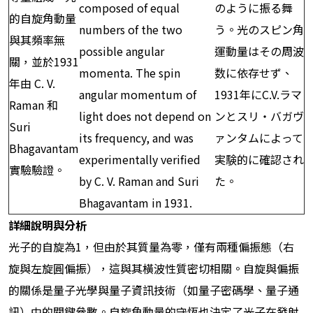
composed of equal
のように振る舞
的自旋角動量
numbers of the two
う。光のスピン角
與其頻率無
possible angular
運動量はその周波
關，並於1931
momenta. The spin
数に依存せず、
年由 C. V.
angular momentum of
1931年にC.V.ラマ
Raman 和
light does not depend on
ンとスリ・バガヴ
Suri
its frequency, and was
ァンタムによって
Bhagavantam
experimentally verified
実験的に確認され
實驗驗證。
by C. V. Raman and Suri
た。
Bhagavantam in 1931.
詳細說明與分析
光子的自旋為1，但由於其質量為零，僅有兩種偏振態（右
旋與左旋圓偏振），這與其橫波性質密切相關。自旋與偏振
的關係是量子光學與量子資訊技術（如量子密碼學、量子通
訊）中的關鍵參數。自旋角動量的守恆也決定了光子在發射