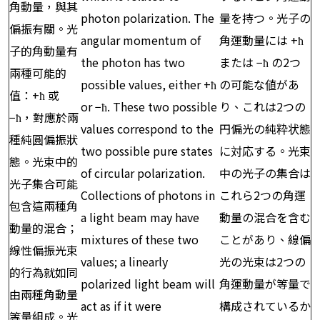
角動量，與其
photon polarization. The
量を持つ。光子の
偏振有關。光
angular momentum of
角運動量には +ħ
子的角動量有
the photon has two
または −ħ の2つ
兩種可能的
possible values, either +ħ
の可能な値があ
值：+ħ 或
or −ħ. These two possible
り、これは2つの
−ħ，對應於兩
values correspond to the
円偏光の純粋状態
種純圓偏振狀
two possible pure states
に対応する。光束
態。光束中的
of circular polarization.
中の光子の集合は
光子集合可能
Collections of photons in
これら2つの角運
包含這兩種角
a light beam may have
動量の混合を含む
動量的混合；
mixtures of these two
ことがあり、線偏
線性偏振光束
values; a linearly
光の光束は2つの
的行為就如同
polarized light beam will
角運動量が等量で
由兩種角動量
act as if it were
構成されているか
等量組成。光