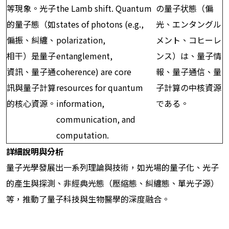
等現象。光子
the Lamb shift. Quantum
の量子状態（偏
的量子態（如
states of photons (e.g.,
光、エンタングル
偏振、糾纏、
polarization,
メント、コヒーレ
相干）是量子
entanglement,
ンス）は、量子情
資訊、量子通
coherence) are core
報、量子通信、量
訊與量子計算
resources for quantum
子計算の中核資源
的核心資源。
information,
である。
communication, and
computation.
詳細說明與分析
量子光學發展出一系列理論與技術，如光場的量子化、光子
的產生與探測、非經典光態（壓縮態、糾纏態、單光子源）
等，推動了量子科技與生物醫學的深度融合。