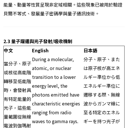
能量、動量等性質呈現非定域相關。這些現象已被用於驗證
貝爾不等式、發展量子密碼學與量子通訊技術。
2.3
量子躍遷與光子發射/吸收機制
中文
English
日本語
During a molecular,
分子、原子、また
當分子、原子
atomic, or nuclear
は原子核が高エネ
或核從高能階
transition to a lower
ルギー準位から低
轉移至低能階
energy level, the
エネルギー準位に
時，會發射具
photons emitted have
遷移する際、無線
有特定能量的
characteristic energies
波からガンマ線に
光子，這些能
ranging from radio
至る特定のエネル
量範圍從無線
waves to gamma rays.
ギーを持つ光子が
電波到伽瑪射