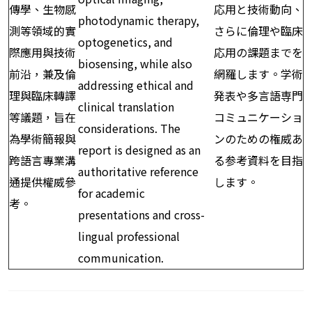
傳學、生物感
応用と技術動向、
photodynamic therapy,
測等領域的實
さらに倫理や臨床
optogenetics, and
際應用與技術
応用の課題までを
biosensing, while also
前沿，兼及倫
網羅します。学術
addressing ethical and
理與臨床轉譯
発表や多言語専門
clinical translation
等議題，旨在
コミュニケーショ
considerations. The
為學術簡報與
ンのための権威あ
report is designed as an
跨語言專業溝
る参考資料を目指
authoritative reference
通提供權威參
します。
for academic
考。
presentations and cross-
lingual professional
communication.