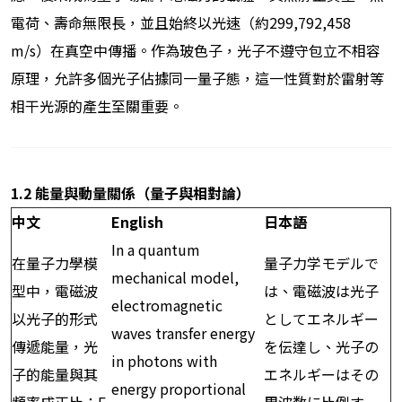
電荷、壽命無限長，並且始終以光速（約299,792,458
m/s）在真空中傳播。作為玻色子，光子不遵守包立不相容
原理，允許多個光子佔據同一量子態，這一性質對於雷射等
相干光源的產生至關重要。
1.2
能量與動量關係（量子與相對論）
中文
English
日本語
In a quantum
在量子力學模
量子力学モデルで
mechanical model,
型中，電磁波
は、電磁波は光子
electromagnetic
以光子的形式
としてエネルギー
waves transfer energy
傳遞能量，光
を伝達し、光子の
in photons with
子的能量與其
エネルギーはその
energy proportional