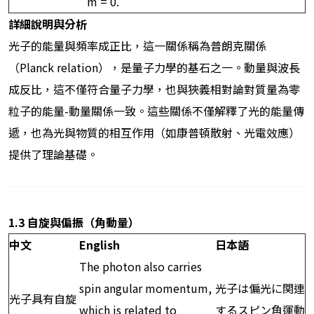
m = 0.
詳細說明與分析
光子的能量與頻率成正比，這一關係稱為普朗克關係
（Planck relation），是量子力學的基石之一。動量與波長
成反比，這不僅符合量子力學，也與狹義相對論對質量為零
粒子的能量-動量關係一致。這些關係不僅解釋了光的能量傳
遞，也為光與物質的相互作用（如康普頓散射、光電效應）
提供了理論基礎。
1.3
自旋與偏振（角動量）
中文
English
日本語
The photon also carries
spin angular momentum,
光子は偏光に関連
光子具有自旋
which is related to
するスピン角運動