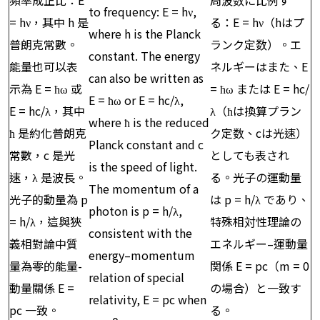
頻率成正比：E
周波数に比例す
to frequency: E = hν,
= hν，其中 h 是
る：E = hν（hはプ
where h is the Planck
普朗克常數。
ランク定数）。エ
constant. The energy
能量也可以表
ネルギーはまた、E
can also be written as
示為 E = ħω 或
= ħω または E = hc/
E = ħω or E = hc/λ,
E = hc/λ，其中
λ（ħは換算プラン
where ħ is the reduced
ħ 是約化普朗克
ク定数、cは光速）
Planck constant and c
常數，c 是光
としても表され
is the speed of light.
速，λ 是波長。
る。光子の運動量
The momentum of a
光子的動量為 p
は p = h/λ であり、
photon is p = h/λ,
= h/λ，這與狹
特殊相対性理論の
consistent with the
義相對論中質
エネルギー–運動量
energy–momentum
量為零的能量-
関係 E = pc（m = 0
relation of special
動量關係 E =
の場合）と一致す
relativity, E = pc when
pc 一致。
る。