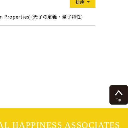
排序
um Properties)(光子の定義・量子特性)
Top
L HAPPINESS ASSOCIATES